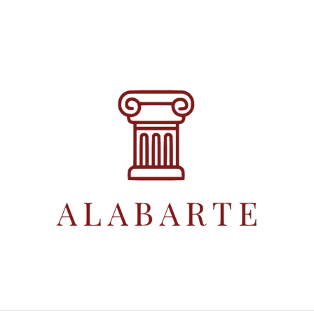
CO POTŘEBUJETE NAJÍT?
HLEDAT
DOPORUČUJEME
DÓZA MALÁ BÍLÁ
EXTRA PANENSKÝ