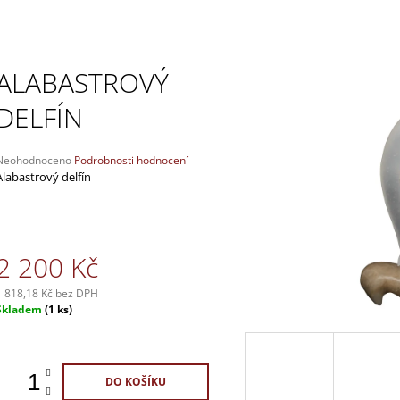
98 Kč
395 Kč
ALABASTROVÝ
DELFÍN
Průměrné
Neohodnoceno
Podrobnosti hodnocení
hodnocení
Alabastrový delfín
produktu
e
,0
5
2 200 Kč
vězdiček.
1 818,18 Kč bez DPH
Měrná
Skladem
(1 ks)
ena:
DO KOŠÍKU