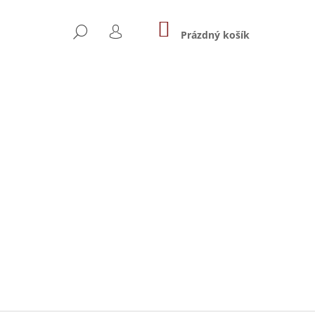
NÁKUPNÍ
HLEDAT
KOŠÍK
Prázdný košík
PŘIHLÁŠENÍ
Následující
 OLIVOVÝ OLEJ 0,5 L