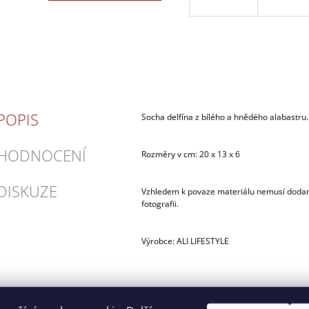
POPIS
Socha delfína z bílého a hnědého alabastru.
HODNOCENÍ
Rozměry v cm: 20 x 13 x 6
DISKUZE
Vzhledem k povaze materiálu nemusí dodan
fotografii.
Výrobce: ALI LIFESTYLE