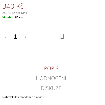
340 Kč
J
E
M
280,99 Kč bez DPH
E
Měrná
Skladem
(2 ks)
cena:
LAMPA
ŽEBŘÍK
DO
KOŠÍKU
2
500
Kč
POPIS
HODNOCENÍ
DISKUZE
Náhrdelník s motýlem z alabastru