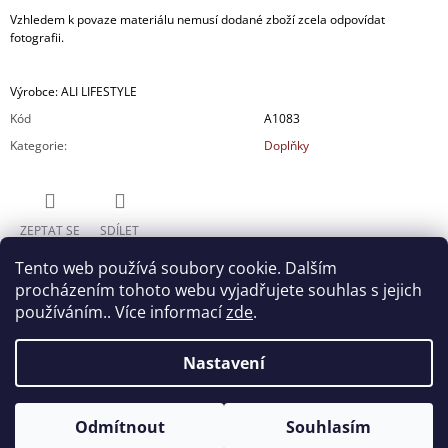
Vzhledem k povaze materiálu nemusí dodané zboží zcela odpovídat
fotografii.
Výrobce: ALI LIFESTYLE
Kód
A1083
Kategorie
:
Doplňky
ZEPTAT SE
SDÍLET
Tento web používá soubory cookie. Dalším
procházením tohoto webu vyjadřujete souhlas s jejich
používáním.. Více informací
zde
.
Nastavení
Z
ALABARTETOSCANA.CZ
Á
Odmítnout
Souhlasím
© 2026 ALABARTE. Všechna práva vyhrazena.
Vytvořil Shoptet
P