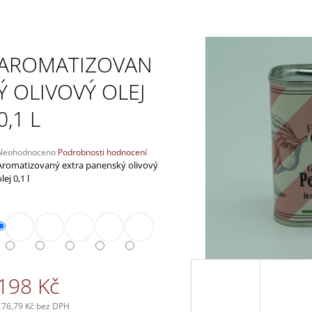
395 Kč
2 500 Kč
AROMATIZOVAN
Ý OLIVOVÝ OLEJ
0,1 L
Průměrné
Neohodnoceno
Podrobnosti hodnocení
hodnocení
Aromatizovaný extra panenský olivový
produktu
lej 0,1 l
e
,0
5
vězdiček.
198 Kč
176,79 Kč bez DPH