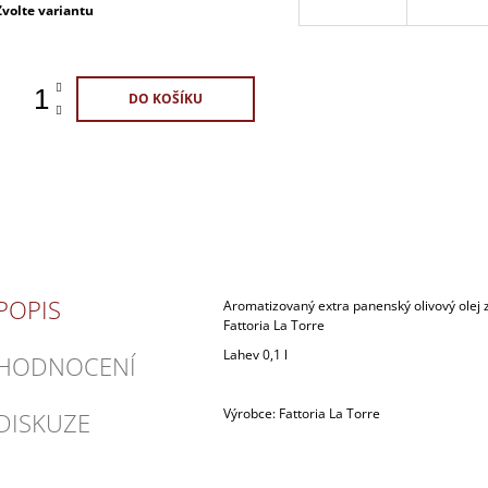
Měrná
Zvolte variantu
ena:
DO KOŠÍKU
POPIS
Aromatizovaný extra panenský olivový olej z
Fattoria La Torre
Lahev 0,1 l
HODNOCENÍ
Výrobce: Fattoria La Torre
DISKUZE