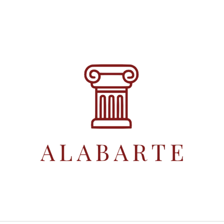
CO POTŘEBUJETE NAJÍT?
HLEDAT
DOPORUČUJEME
EXTRA PANENSKÝ OLIVOVÝ OLEJ 0,5 L
LAMPA ŽEBŘÍK