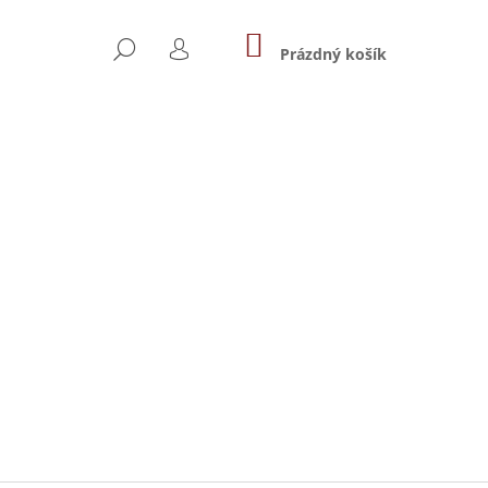
NÁKUPNÍ
HLEDAT
KOŠÍK
Prázdný košík
PŘIHLÁŠENÍ
Následující