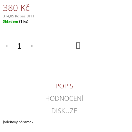
380 Kč
J
E
M
314,05 Kč bez DPH
E
Měrná
Skladem
(1 ks)
cena:
VÁLCOVÝ
SVÍCEN
DO
BÍLÝ
KOŠÍKU
180
Kč
POPIS
HODNOCENÍ
DISKUZE
Jadeitový náramek