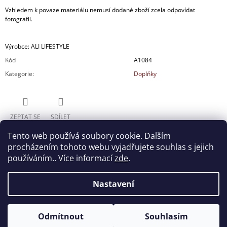
Vzhledem k povaze materiálu nemusí dodané zboží zcela odpovídat
fotografii.
Výrobce: ALI LIFESTYLE
Kód
A1084
Kategorie
:
Doplňky
ZEPTAT SE
SDÍLET
Tento web používá soubory cookie. Dalším
procházením tohoto webu vyjadřujete souhlas s jejich
používáním.. Více informací
zde
.
Nastavení
Z
ALABARTETOSCANA.CZ
Á
Odmítnout
Souhlasím
© 2026 ALABARTE. Všechna práva vyhrazena.
Vytvořil Shoptet
P