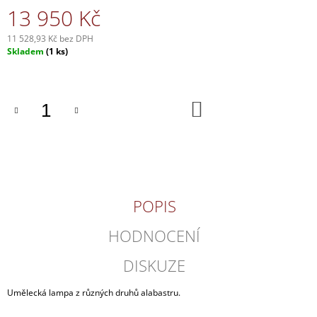
13 950 Kč
J
E
M
11 528,93 Kč bez DPH
E
Měrná
Skladem
(1 ks)
cena:
DÓZA
MALÁ
DO
BÍLÁ
KOŠÍKU
98
Kč
POPIS
HODNOCENÍ
DISKUZE
Umělecká lampa z různých druhů alabastru.