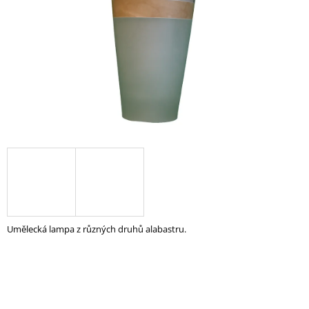
A
J
Í
T
?
HLEDAT
D
O
Umělecká lampa z různých druhů alabastru.
P
O
R
U
Č
U