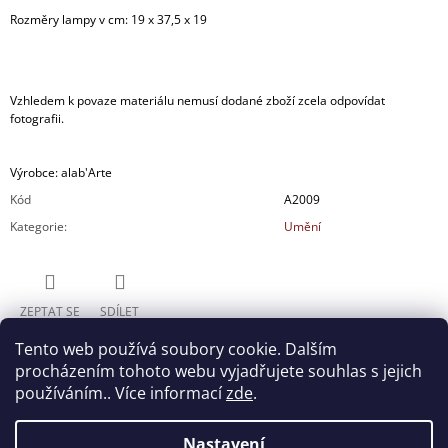
Rozměry lampy v cm: 19 x 37,5 x 19
Vzhledem k povaze materiálu nemusí dodané zboží zcela odpovídat
fotografii.
Výrobce: alab'Arte
Kód
A2009
Kategorie
:
Umění
ZEPTAT SE
SDÍLET
Tento web používá soubory cookie. Dalším
procházením tohoto webu vyjadřujete souhlas s jejich
používáním.. Více informací
zde
.
Nastavení